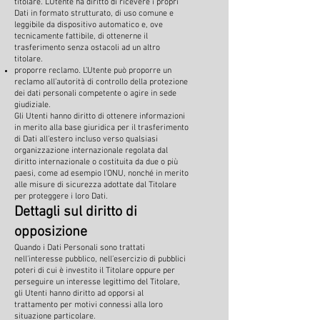
titolare. L’Utente ha diritto di ricevere i propri
Dati in formato strutturato, di uso comune e
leggibile da dispositivo automatico e, ove
tecnicamente fattibile, di ottenerne il
trasferimento senza ostacoli ad un altro
titolare.
proporre reclamo. L’Utente può proporre un
reclamo all’autorità di controllo della protezione
dei dati personali competente o agire in sede
giudiziale.
Gli Utenti hanno diritto di ottenere informazioni
in merito alla base giuridica per il trasferimento
di Dati all'estero incluso verso qualsiasi
organizzazione internazionale regolata dal
diritto internazionale o costituita da due o più
paesi, come ad esempio l’ONU, nonché in merito
alle misure di sicurezza adottate dal Titolare
per proteggere i loro Dati.
Dettagli sul diritto di
opposizione
Quando i Dati Personali sono trattati
nell’interesse pubblico, nell’esercizio di pubblici
poteri di cui è investito il Titolare oppure per
perseguire un interesse legittimo del Titolare,
gli Utenti hanno diritto ad opporsi al
trattamento per motivi connessi alla loro
situazione particolare.