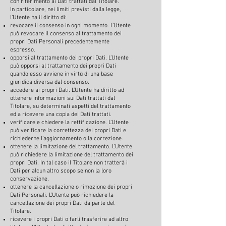
con riferimento ai Dati trattati dal Titolare.
In particolare, nei limiti previsti dalla legge,
l’Utente ha il diritto di:
revocare il consenso in ogni momento. L’Utente
può revocare il consenso al trattamento dei
propri Dati Personali precedentemente
espresso.
opporsi al trattamento dei propri Dati. L’Utente
può opporsi al trattamento dei propri Dati
quando esso avviene in virtù di una base
giuridica diversa dal consenso.
accedere ai propri Dati. L’Utente ha diritto ad
ottenere informazioni sui Dati trattati dal
Titolare, su determinati aspetti del trattamento
ed a ricevere una copia dei Dati trattati.
verificare e chiedere la rettificazione. L’Utente
può verificare la correttezza dei propri Dati e
richiederne l’aggiornamento o la correzione.
ottenere la limitazione del trattamento. L’Utente
può richiedere la limitazione del trattamento dei
propri Dati. In tal caso il Titolare non tratterà i
Dati per alcun altro scopo se non la loro
conservazione.
ottenere la cancellazione o rimozione dei propri
Dati Personali. L’Utente può richiedere la
cancellazione dei propri Dati da parte del
Titolare.
ricevere i propri Dati o farli trasferire ad altro