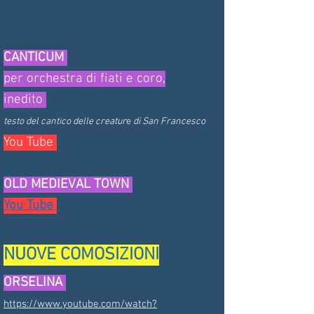
CANTICUM
per orchestra di fiati e coro,
inedito
test
o del cantico delle creatur
e
di San Francesco
You Tube
OLD MEDIEVAL TOWN
You Tube
NUOVE COMOSIZIONI
ORSELINA
https://www.youtube.com/watch?