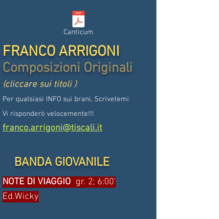
Canticum
FRANCO ARRIGONI
Composizioni Originali
(cliccare sui titoli )
Per qualsiasi INFO sui brani, Scrivetemi
Vi risponderò velocemente!!!
franco.arrigoni@tiscali.it
BANDA GIOVANILE
NOTE DI VIAGGIO
gr. 2; 6:00'
Ed.Wicky