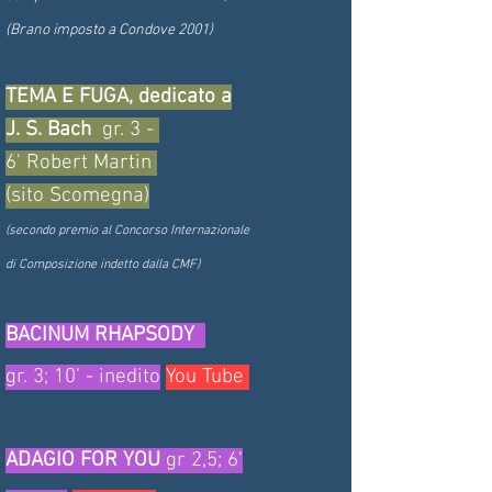
(Brano imposto a Condove 2001)
TEMA E FUGA, dedicato a
J. S. Bach
gr. 3 -
6' Robert Martin
(sito Scomegna)
(secondo premio al Concorso Internazionale
di Composizione indetto dalla CMF)
BACINUM RHAPSODY
gr. 3; 10' - inedito
You Tube
ADAGIO FOR YOU
gr 2,5; 6'