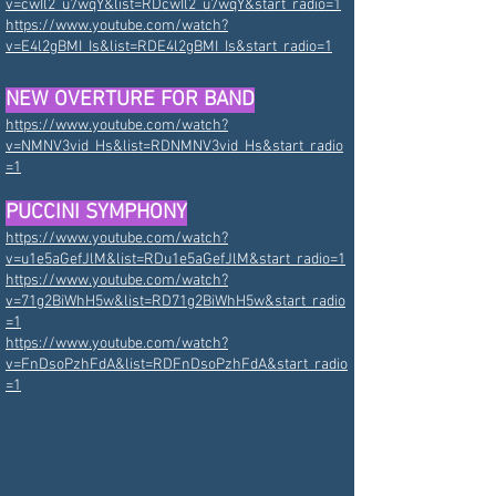
v=cwIl2_u7wqY&list=RDcwIl2_u7wqY&start_radio=1
https://www.youtube.com/watch?
v=E4l2gBMI_Is&list=RDE4l2gBMI_Is&start_radio=1
NEW OVERTURE FOR BAND
https://www.youtube.com/watch?
v=NMNV3vid_Hs&list=RDNMNV3vid_Hs&start_radio
=1
PUCCINI SYMPHONY
https://www.youtube.com/watch?
v=u1e5aGefJlM&list=RDu1e5aGefJlM&start_radio=1
https://www.youtube.com/watch?
v=71g2BiWhH5w&list=RD71g2BiWhH5w&start_radio
=1
https://www.youtube.com/watch?
v=FnDsoPzhFdA&list=RDFnDsoPzhFdA&start_radio
=1