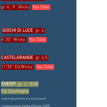
gr 4; 9' Wicky
You Tube
GIOCHI DI LUCE
gr. 4;
6':30'' Wicky
You Tube
CASTELGRANDE
gr. 4,5;
11'30'' Ed.Wicky
You Tube
EVENTI
gr. 3 - 8:00
Ed. Scomegna
(secondo premio al concorso di
composizione Vallèe D’Aoste 1999)