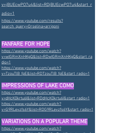
v=jBUEcwPO7u4&list=RDjBUEcwPO7u4&start_r
adio=1
https://www.youtube.com/results?
search_query=Orselina+arrigoni
FANFARE FOR HOPE
https://www.youtube.com/watch?
v=wIGRmXnHKgQ&list=RDwIGRmXnHKgQ&start_ra
dio=1
https://www.youtube.com/watch?
v=TzouTlB_fpE&list=RDTzouTlB_fpE&start_radio=1
IMPRESSIONS OF LAKE COMO
https://www.youtube.com/watch?
v=dHcK0krtu6I&list=RDdHcK0krtu6I&start_radio=1
https://www.youtube.com/watch?
v=G9RLevzfs6Y&list=RDG9RLevzfs6Y&start_radio=1
VARIATIONS ON A POPULAR THEME
https://www.youtube.com/watch?